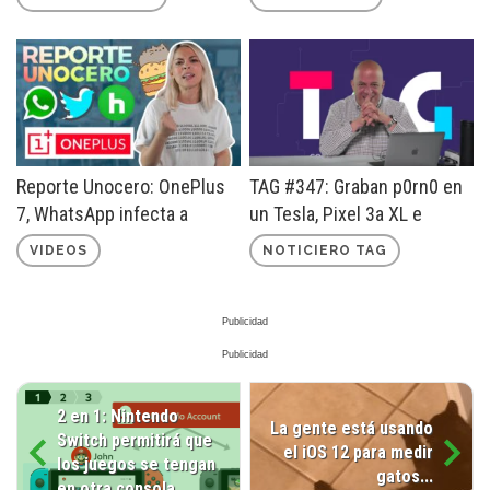
Reporte Unocero: OnePlus
TAG #347: Graban p0rn0 en
7, WhatsApp infecta a
un Tesla, Pixel 3a XL e
millones y más
¿Internet en todo México?
VIDEOS
NOTICIERO TAG
2 en 1: Nintendo
La gente está usando
Switch permitirá que
el iOS 12 para medir
los juegos se tengan
gatos...
en otra consola