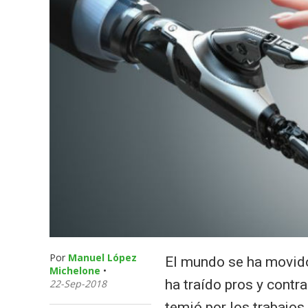
Por
Manuel López
El mundo se ha movido 
Michelone
•
ha traído pros y contra
22-Sep-2018
temió por los trabajo