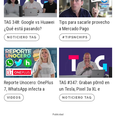
TAG 348: Google vs Huawei
Tips para sacarle provecho
¿Qué está pasando?
a Mercado Pago
NOTICIERO TAG
#TIPSNCHIPS
Reporte Unocero: OnePlus
TAG #347: Graban p0rn0 en
7, WhatsApp infecta a
un Tesla, Pixel 3a XL e
millones y más
¿Internet en todo México?
VIDEOS
NOTICIERO TAG