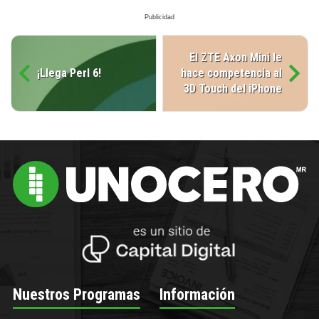
El ZTE Axon Mini le
¡Llega Perl 6!
hace competencia al
3D Touch del iPhone
Nuestros Programas
Información