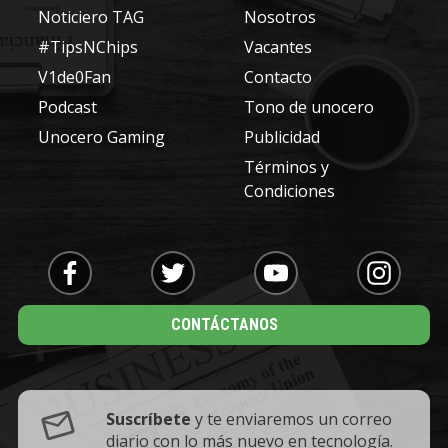
Noticiero TAG
Nosotros
#TipsNChips
Vacantes
V1de0Fan
Contacto
Podcast
Tono de unocero
Unocero Gaming
Publicidad
Términos y
Condiciones
CONTÁCTANOS
Suscríbete
y te enviaremos un correo
diario con lo más nuevo en tecnología.