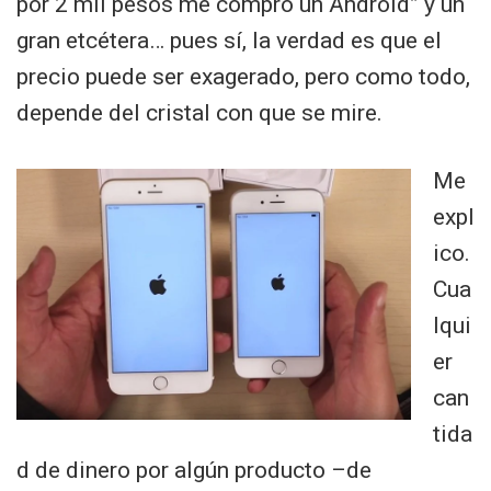
por 2 mil pesos me compro un Android” y un
gran etcétera… pues sí, la verdad es que el
precio puede ser exagerado, pero como todo,
depende del cristal con que se mire.
Me
expl
ico.
Cua
lqui
er
can
tida
d de dinero por algún producto –de