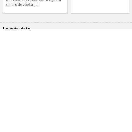
dinero de vuelta […]
Lo más visto
Conoce la nueva estafa detrás de Temu que alerta al
1
gobierno de Estados Unidos
5 trucos para sacarle provecho a tu dispositivo Roku
2
o Roku TV
3
¿Cómo saber si mi WhatsApp está intervenido?
¿Cuáles son los peligros de la Inteligencia Artificial
4
para los niños?