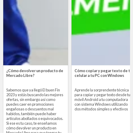
¿Cómo devolver un producto de
Cómo copiar y pegar texto de tu
Mercado Libre?
celular a tu PC con Windows
Sabemos que ya llegó El buen Fin
Aprende la sorprendente técnica
2023 y estás buscando las mejores
para copiar y pegar texto desde tu
ofertas, sin embargo así como
móvil Android a tu computadora
puedes caer en promociones
con sistema Windows utilizando
engañosas o descuentos mal
dos métodos simples y efectivos
habidos, también puede haber
artículos abollados o equivocados.
Si ese es tu caso, te enseñamos
cómo devolver un producto en
Mercado Libre para que tengas tu