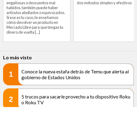
engañosas o descuentos mal
dos métodos simples y efectivos
habidos, también puede haber
artículos abollados o equivocados.
Si ese es tu caso, te enseñamos
cómo devolver un producto en
Mercado Libre para que tengas tu
dinero de vuelta […]
Lo más visto
Conoce la nueva estafa detrás de Temu que alerta al
1
gobierno de Estados Unidos
5 trucos para sacarle provecho a tu dispositivo Roku
2
o Roku TV
3
¿Cómo saber si mi WhatsApp está intervenido?