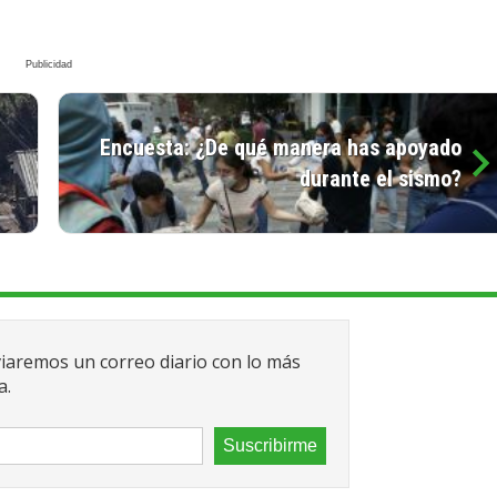
Encuesta: ¿De qué manera has apoyado
durante el sismo?
viaremos un correo diario con lo más
a.