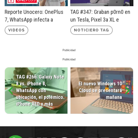
Reporte Unocero: OnePlus
TAG #347: Graban p0rn0 en
7, WhatsApp infecta a
un Tesla, Pixel 3a XL e
millones y más
¿Internet en todo México?
VIDEOS
NOTICIERO TAG
TAG #266: Galaxy Note
8 vs. iPhone 8,
El nuevo Windows 10
WhatsApp con
Cloud se presentará
ubicación, el polémico
mañana
iPhone RED y más