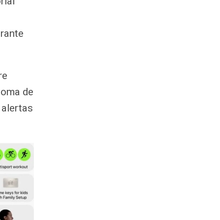
rial
s
urante
re
 toma de
 alertas