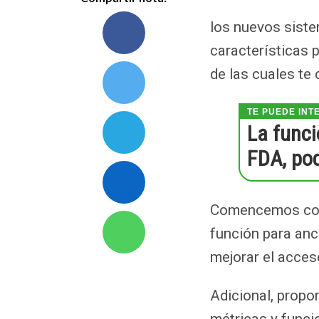
los nuevos sist
características 
de las cuales te
La funci
FDA, pod
Comencemos con 
función para ancl
mejorar el acces
Adicional, propo
métricas y funci