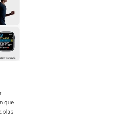
r
ón que
ndolas