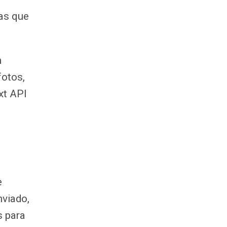
nas que
n
fotos,
xt API
e
nviado,
s para