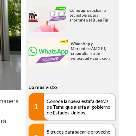
Cómo aprovechar la
tecnología para
ahorrar en el Buen Fin
WhatsApp y
Mercedes-AMG F1,
crean alianza de
velocidad y conexión
Lo más visto
 manera
Conoce la nueva estafa detrás
1
de Temu que alerta al gobierno
de Estados Unidos
ará
5 trucos para sacarle provecho