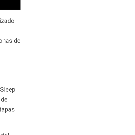
lizado
onas de
 Sleep
 de
etapas