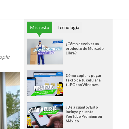
Mira esto
Tecnología
¿Cómo devolver un
producto de Mercado
Libre?
pple
Cómo copiar y pegar
texto de tu celular a
tu PC con Windows
¿De a cuánto? Esto
incluye y cuesta
YouTube Premium en
México