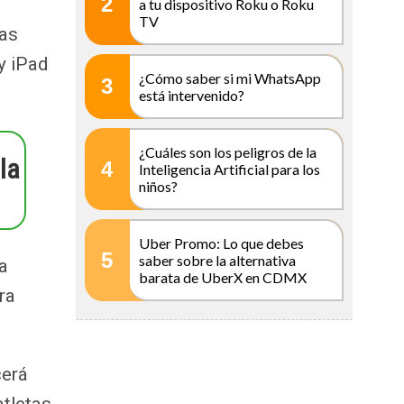
2
a tu dispositivo Roku o Roku
TV
vas
y iPad
¿Cómo saber si mi WhatsApp
3
está intervenido?
¿Cuáles son los peligros de la
la
4
Inteligencia Artificial para los
niños?
Uber Promo: Lo que debes
5
saber sobre la alternativa
a
barata de UberX en CDMX
ra
cerá
atletas