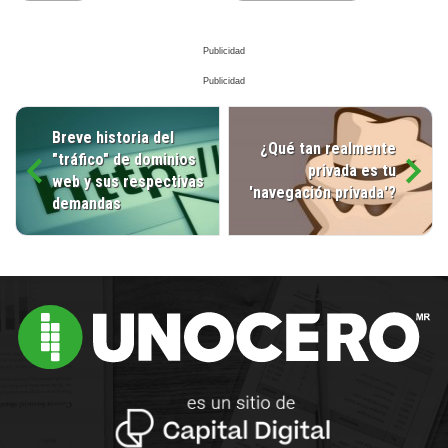
Breve historia del
¿Qué tan realmente
"tráfico" de dominios
privada es tu
web y sus respectivas
'navegación privada'?
demandas