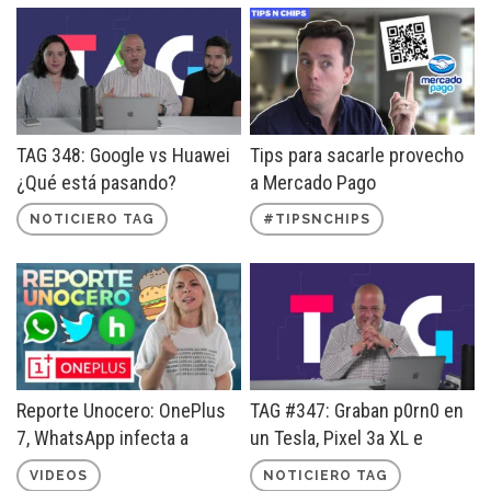
TAG 348: Google vs Huawei
Tips para sacarle provecho
¿Qué está pasando?
a Mercado Pago
NOTICIERO TAG
#TIPSNCHIPS
Reporte Unocero: OnePlus
TAG #347: Graban p0rn0 en
7, WhatsApp infecta a
un Tesla, Pixel 3a XL e
millones y más
¿Internet en todo México?
VIDEOS
NOTICIERO TAG