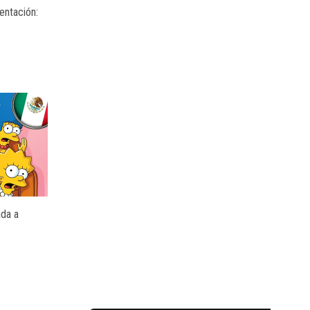
entación:
ada a