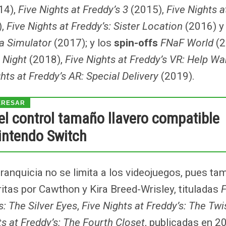
14),
Five Nights at Freddy’s 3
(2015),
Five Nights a
),
Five Nights at Freddy’s: Sister Location
(2016) 
ia Simulator
(2017); y los
spin-offs
FNaF World
(2
 Night
(2018),
Five Nights at Freddy’s VR: Help W
ghts at Freddy’s AR: Special Delivery
(2019).
l control tamaño llavero compatible
intendo Switch
franquicia no se limita a los videojuegos, pues ta
itas por Cawthon y Kira Breed-Wrisley, tituladas
F
s: The Silver Eyes
,
Five Nights at Freddy’s: The Twi
ts at Freddy’s: The Fourth Closet
, publicadas en 2