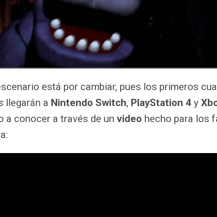
scenario está por cambiar, pues los primeros cu
’s
llegarán a
Nintendo Switch
,
PlayStation 4
y
Xb
io a conocer a través de un
video
hecho para los 
a: