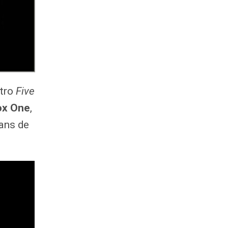
atro
Five
ox One
,
fans de