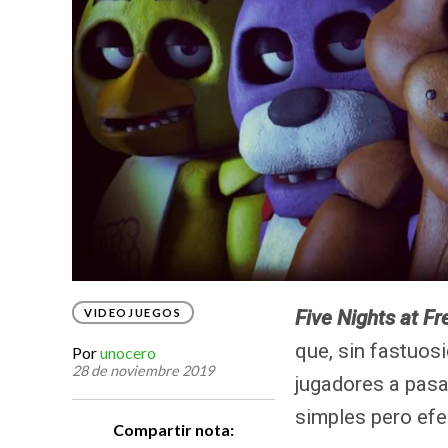
VIDEOJUEGOS
Five Nights at Fr
que, sin fastuosi
Por
unocero
28 de noviembre 2019
jugadores a pas
simples pero efe
Compartir nota: