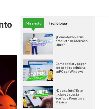
nto
Mira esto
Tecnología
¿Cómo devolver un
producto de Mercado
Libre?
Cómo copiar y pegar
texto de tu celular a
tu PC con Windows
¿De a cuánto? Esto
incluye y cuesta
YouTube Premium en
México