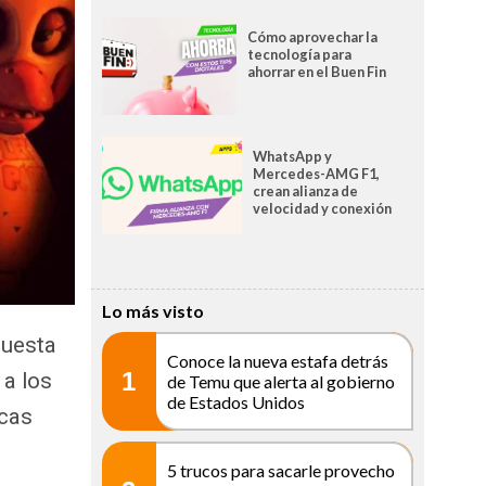
Cómo aprovechar la
tecnología para
ahorrar en el Buen Fin
WhatsApp y
Mercedes-AMG F1,
crean alianza de
velocidad y conexión
Lo más visto
puesta
Conoce la nueva estafa detrás
1
 a los
de Temu que alerta al gobierno
de Estados Unidos
icas
5 trucos para sacarle provecho