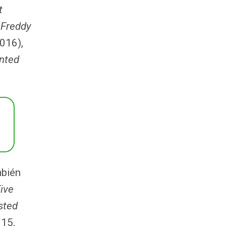
t
y
Freddy
016),
anted
mbién
ive
sted
015,