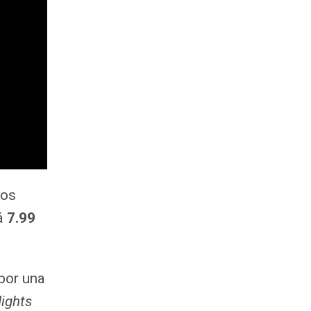
los
rá
7.99
 por una
Nights