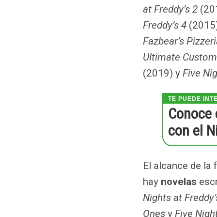
at Freddy’s 2
(20
Freddy’s 4
(2015
Fazbear’s Pizzer
Ultimate Custom
(2019) y
Five Ni
Conoce e
con el N
El alcance de la 
hay
novelas
escr
Nights at Freddy’
Ones
y
Five Nigh