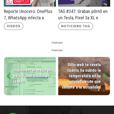
Reporte Unocero: OnePlus
TAG #347: Graban p0rn0 en
7, WhatsApp infecta a
un Tesla, Pixel 3a XL e
millones y más
¿Internet en todo México?
VIDEOS
NOTICIERO TAG
Sitio web te revela
Implementan mejoras
cuánto ha subido la
para Visual Studio en
temperatura en tu
la Mac
ciudad desde que
naciste a la actualidad