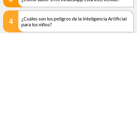
¿Cuáles son los peligros de la Inteligencia Artificial
4
para los niños?
Uber Promo: Lo que debes saber sobre la
5
alternativa barata de UberX en CDMX
Modo Nocturno