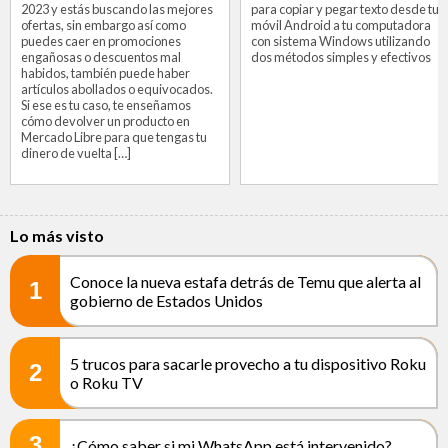
2023 y estás buscando las mejores
para copiar y pegar texto desde tu
ofertas, sin embargo así como
móvil Android a tu computadora
puedes caer en promociones
con sistema Windows utilizando
engañosas o descuentos mal
dos métodos simples y efectivos
habidos, también puede haber
artículos abollados o equivocados.
Si ese es tu caso, te enseñamos
cómo devolver un producto en
Mercado Libre para que tengas tu
dinero de vuelta […]
Lo más visto
Conoce la nueva estafa detrás de Temu que alerta al
1
gobierno de Estados Unidos
5 trucos para sacarle provecho a tu dispositivo Roku
2
o Roku TV
3
¿Cómo saber si mi WhatsApp está intervenido?