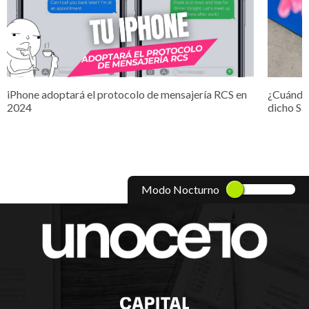
iPhone adoptará el protocolo de mensajería RCS en
¿Cuándo 
2024
dicho Sa
Modo Nocturno