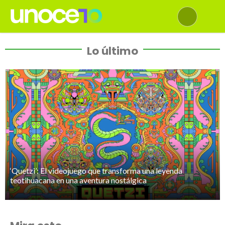
Lo último
‘Quetzi’: El videojuego que transforma una leyenda
teotihuacana en una aventura nostálgica