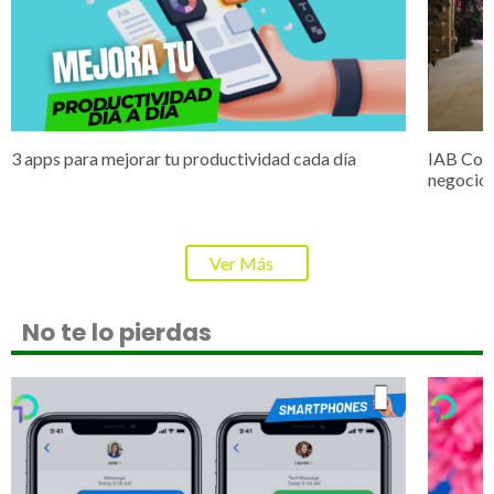
3 apps para mejorar tu productividad cada día
IAB Cone
negocio
Ver Más
No te lo pierdas