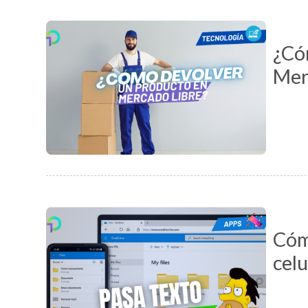
¿Có
Mer
Cóm
cel