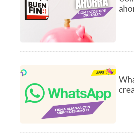
aho
Wha
crea