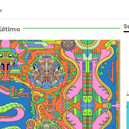
g
S
 último
H