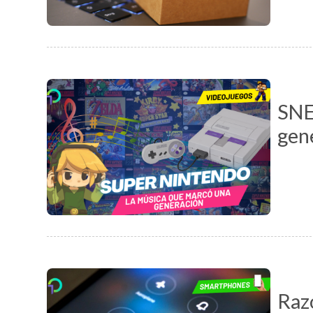
SNE
gen
Razo