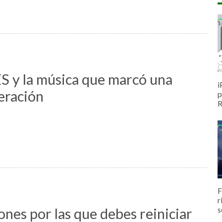
S y la música que marcó una
i
eración
p
R
F
r
s
nes por las que debes reiniciar