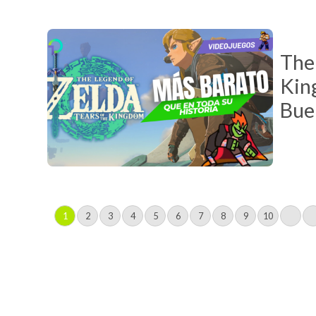
The 
Kin
Bue
1
2
3
4
5
6
7
8
9
10