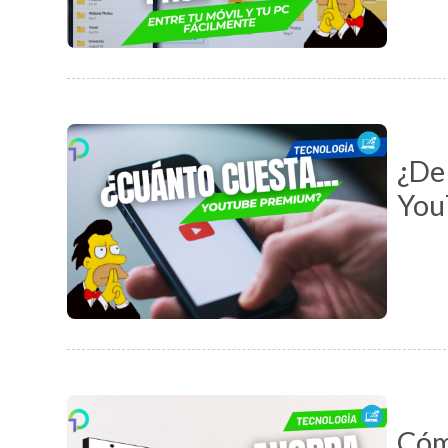
¿De 
You
Cóm