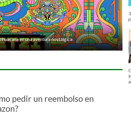
3
p
tihuacana en una aventura nostálgica
C
i
a
mo pedir un reembolso en
zon?