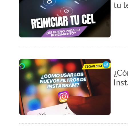
tu 
¿Cóm
Ins