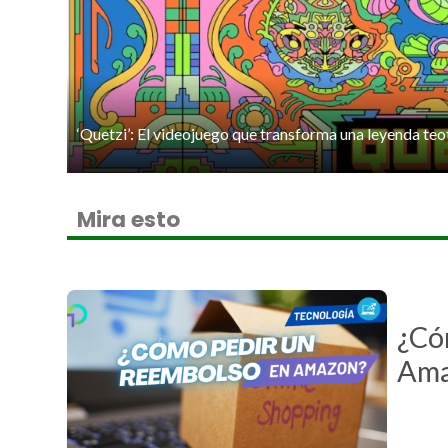
‘Quetzi’: El videojuego que transforma una leyenda teo
Mira esto
¿Có
Ama