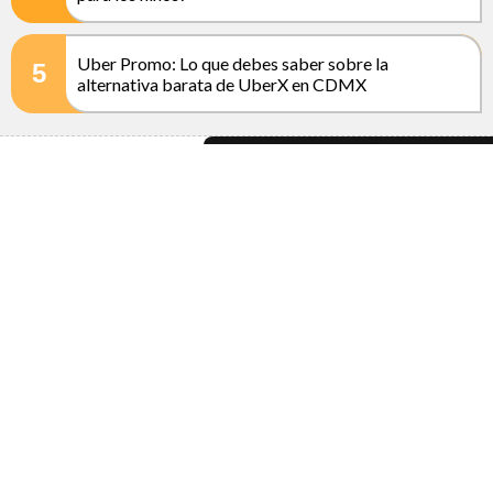
Uber Promo: Lo que debes saber sobre la
5
alternativa barata de UberX en CDMX
Modo Nocturno
Nuestros Programas
Información
V1de0Fan
Nosotros
Podcast
Contacto