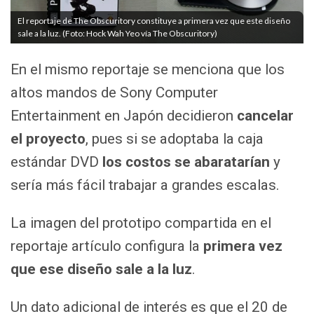
El reportaje de The Obscuritory constituye a primera vez que este diseño
sale a la luz. (Foto: Hock Wah Yeo vía The Obscuritory)
En el mismo reportaje se menciona que los
altos mandos de Sony Computer
Entertainment en Japón decidieron
cancelar
el proyecto
, pues si se adoptaba la caja
estándar DVD
los costos se abaratarían
y
sería más fácil trabajar a grandes escalas.
La imagen del prototipo compartida en el
reportaje artículo configura la
primera vez
que ese diseño sale a la luz
.
Un dato adicional de interés es que el 20 de