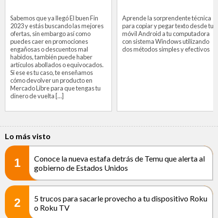
Sabemos que ya llegó El buen Fin
Aprende la sorprendente técnica
2023 y estás buscando las mejores
para copiar y pegar texto desde tu
ofertas, sin embargo así como
móvil Android a tu computadora
puedes caer en promociones
con sistema Windows utilizando
engañosas o descuentos mal
dos métodos simples y efectivos
habidos, también puede haber
artículos abollados o equivocados.
Si ese es tu caso, te enseñamos
cómo devolver un producto en
Mercado Libre para que tengas tu
dinero de vuelta […]
Lo más visto
Conoce la nueva estafa detrás de Temu que alerta al
1
gobierno de Estados Unidos
5 trucos para sacarle provecho a tu dispositivo Roku
2
o Roku TV